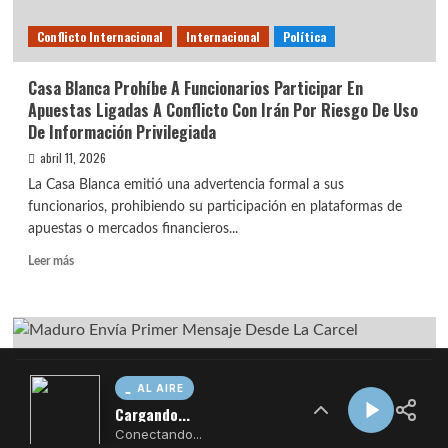
AL AIRE
Cargando...
Conectando...