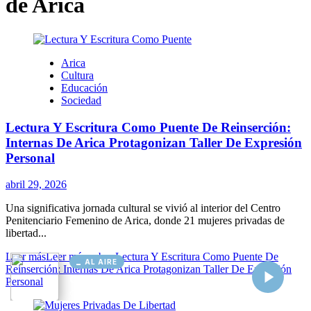
AL AIRE
Cargando...
Conectando...