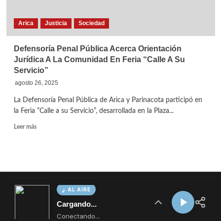
AL AIRE
Cargando...
Conectando...