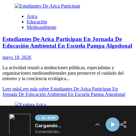
AL AIRE
Cargando...
Conectando...