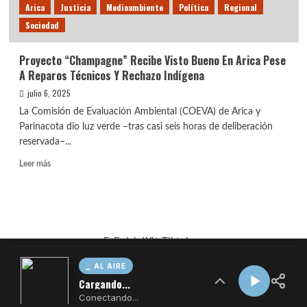
AL AIRE
Cargando...
Conectando...