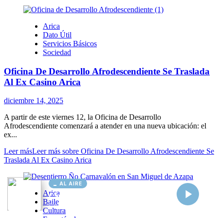
AL AIRE
Cargando...
Conectando...