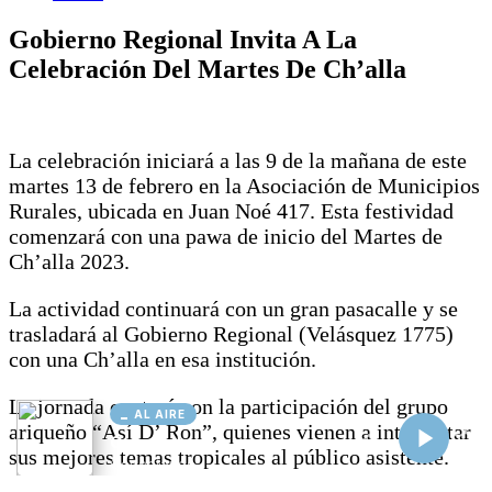
AL AIRE
Cargando...
Conectando...