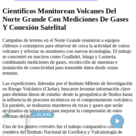
AL AIRE
Cargando...
Conectando...