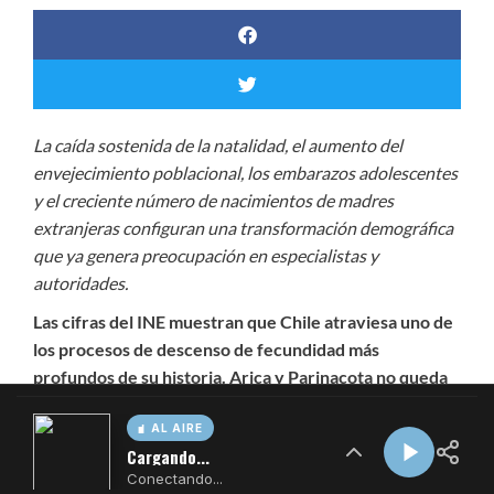
AL AIRE
Cargando...
Conectando...