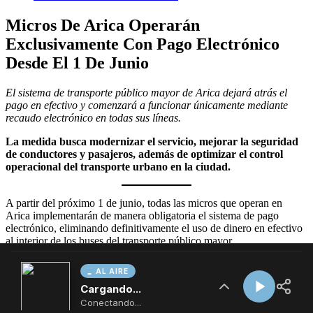
AL AIRE
Cargando...
Conectando...