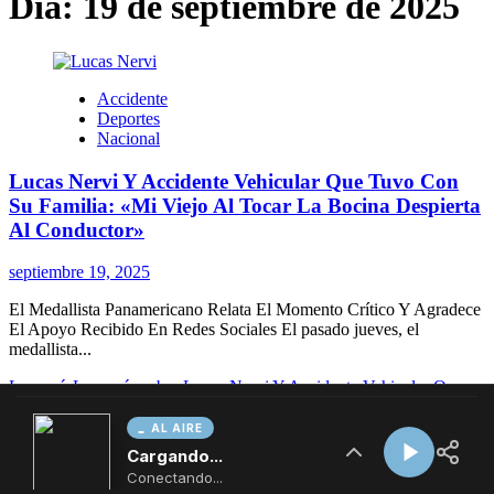
AL AIRE
Cargando...
Conectando...