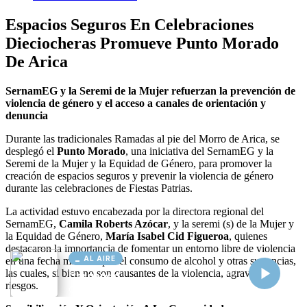
AL AIRE
Cargando...
Conectando...