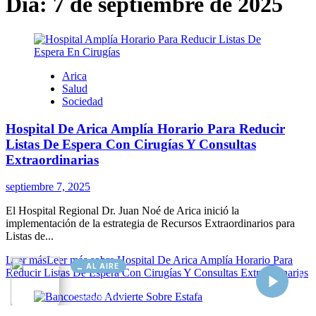
AL AIRE
Cargando...
Conectando...