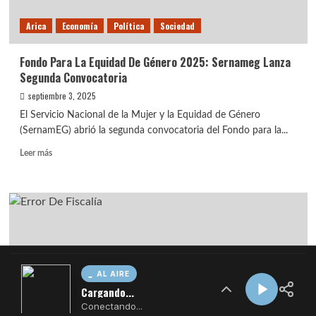
AL AIRE
Cargando...
Conectando...