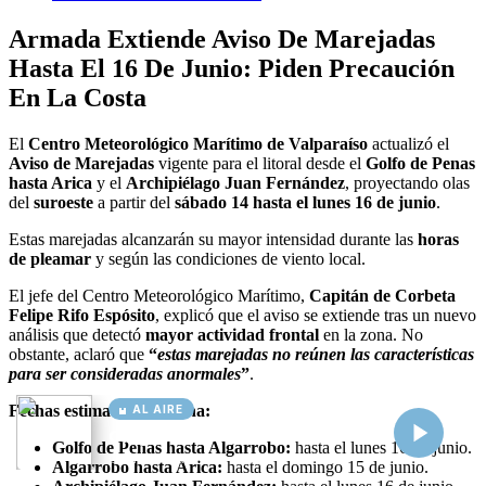
AL AIRE
Cargando...
Conectando...