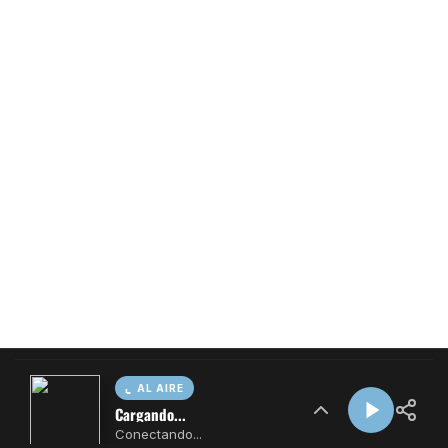
AL AIRE
Cargando...
Conectando...