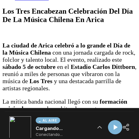
AL AIRE
Cargando...
Conectando...