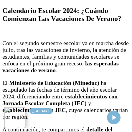
AL AIRE
Cargando...
Conectando...