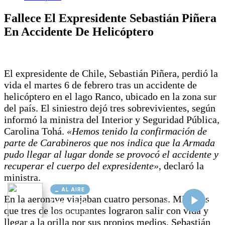
AL AIRE
Cargando...
Conectando...