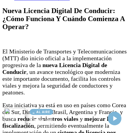
AL AIRE
Cargando...
Conectando...