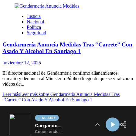
AL AIRE
Cargando...
Conectando...