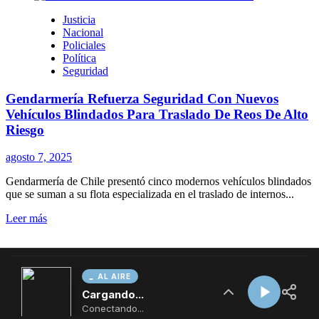
AL AIRE
Cargando...
Conectando...