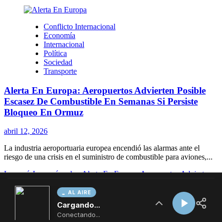
AL AIRE
Cargando...
Conectando...