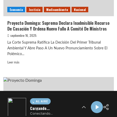
AL AIRE
Cargando...
Conectando...