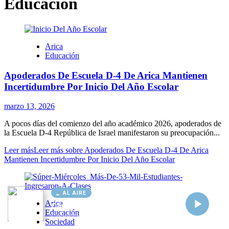
AL AIRE
Cargando...
Conectando...