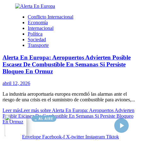
AL AIRE
Cargando...
Conectando...