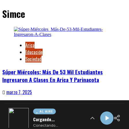
AL AIRE
Cargando...
Conectando...