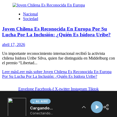
AL AIRE
Cargando...
Conectando...