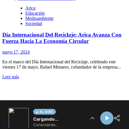
AL AIRE
Cargando...
Conectando...