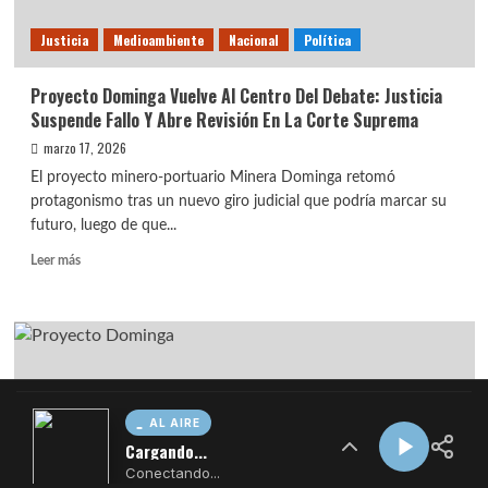
AL AIRE
Cargando...
Conectando...