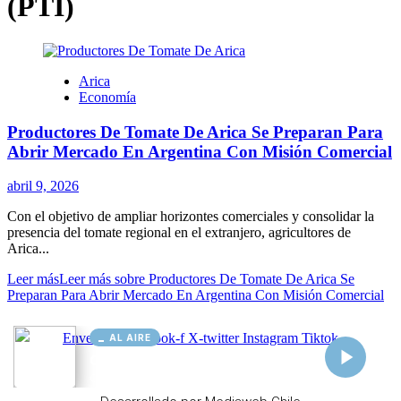
AL AIRE
Cargando...
Conectando...