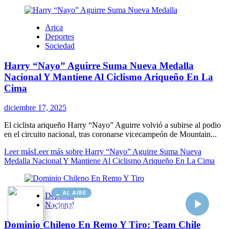
AL AIRE
Cargando...
Conectando...