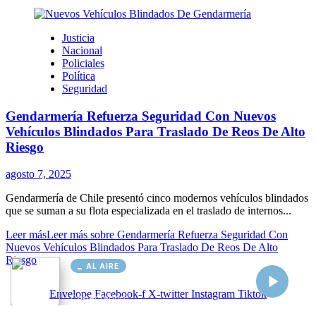
AL AIRE
Cargando...
Conectando...