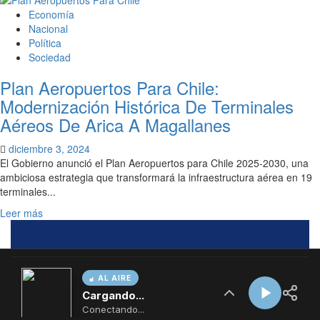
AL AIRE
Cargando...
Conectando...