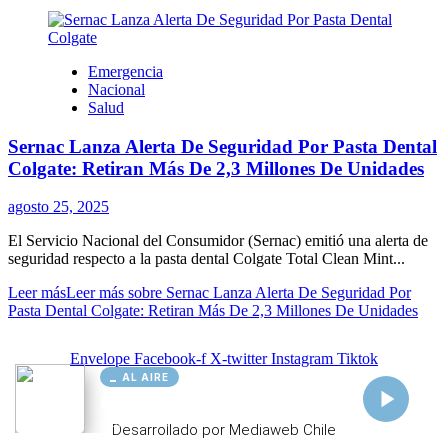
AL AIRE
Cargando...
Conectando...