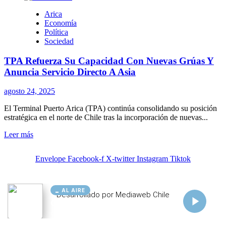
AL AIRE
Cargando...
Conectando...