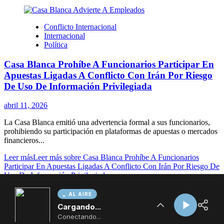
AL AIRE
Cargando...
Conectando...