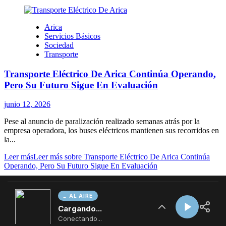
AL AIRE
Cargando...
Conectando...