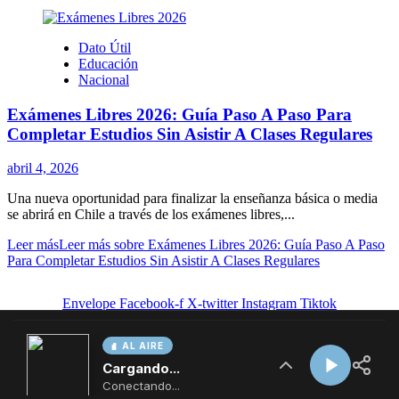
AL AIRE
Cargando...
Conectando...