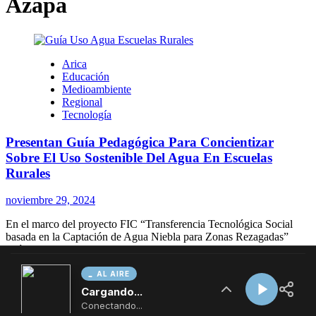
AL AIRE
Cargando...
Conectando...