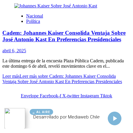
AL AIRE
Cargando...
Conectando...