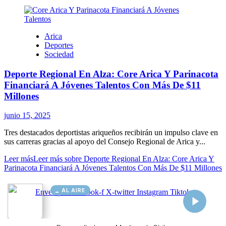
AL AIRE
Cargando...
Conectando...