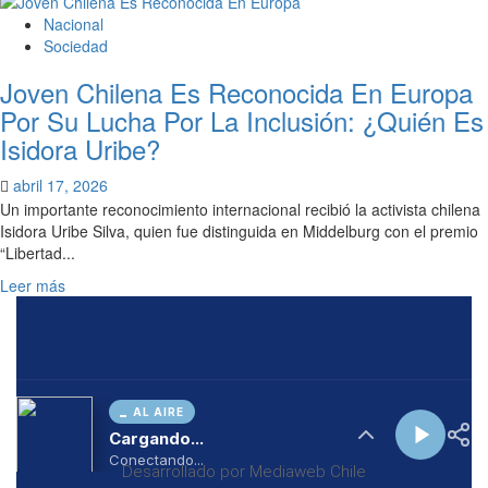
AL AIRE
Cargando...
Conectando...