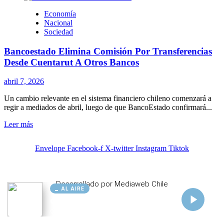
AL AIRE
Cargando...
Conectando...