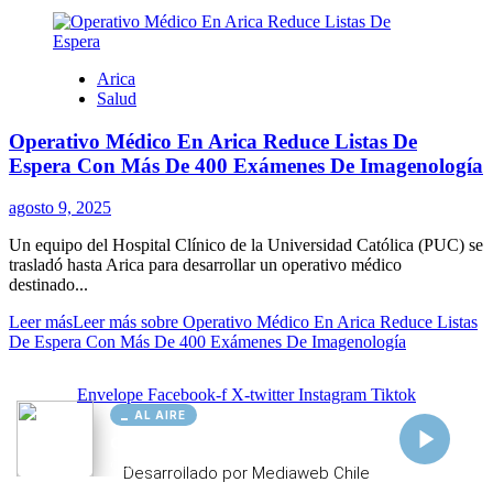
AL AIRE
Cargando...
Conectando...