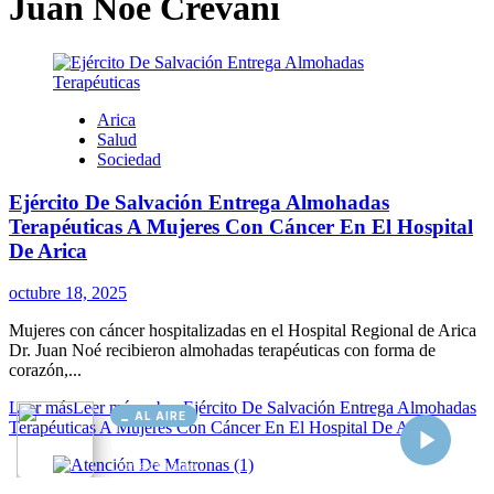
AL AIRE
Cargando...
Conectando...