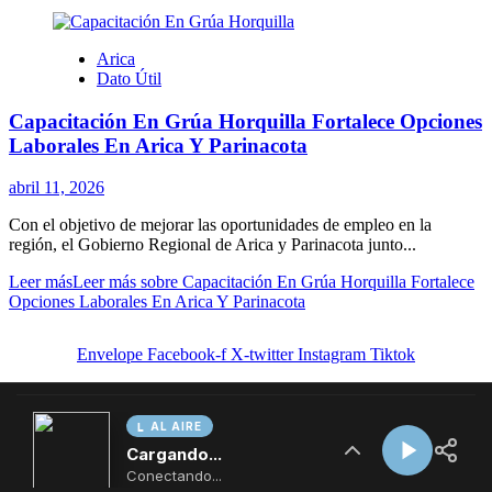
AL AIRE
Cargando...
Conectando...