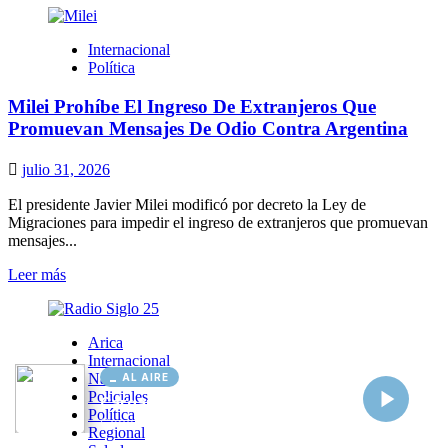
AL AIRE
Cargando...
Conectando...