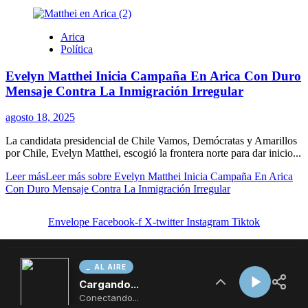
AL AIRE
Cargando...
Conectando...