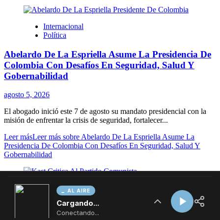
AL AIRE
Cargando...
Conectando...